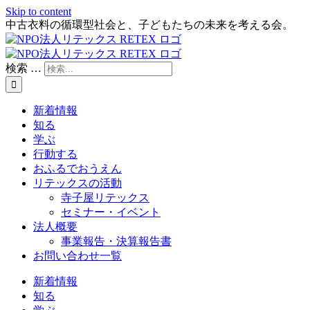
Skip to content
中古衣料の循環型社会と、子どもたちの未来を考える会。
検索 …
新着情報
知る
学ぶ
行動する
おふるでおうえん
リテックスの活動
寺子屋リテックス
セミナー・イベント
法人概要
事業報告・決算報告書
お問い合わせ一覧
新着情報
知る