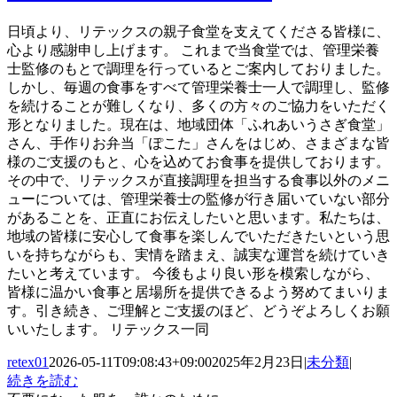
日頃より、リテックスの親子食堂を支えてくださる皆様に、
心より感謝申し上げます。 これまで当食堂では、管理栄養
士監修のもとで調理を行っているとご案内しておりました。
しかし、毎週の食事をすべて管理栄養士一人で調理し、監修
を続けることが難しくなり、多くの方々のご協力をいただく
形となりました。現在は、地域団体「ふれあいうさぎ食堂」
さん、手作りお弁当「ぽこた」さんをはじめ、さまざまな皆
様のご支援のもと、心を込めてお食事を提供しております。
その中で、リテックスが直接調理を担当する食事以外のメニ
ューについては、管理栄養士の監修が行き届いていない部分
があることを、正直にお伝えしたいと思います。私たちは、
地域の皆様に安心して食事を楽しんでいただきたいという思
いを持ちながらも、実情を踏まえ、誠実な運営を続けていき
たいと考えています。 今後もより良い形を模索しながら、
皆様に温かい食事と居場所を提供できるよう努めてまいりま
す。引き続き、ご理解とご支援のほど、どうぞよろしくお願
いいたします。 リテックス一同
retex01
2026-05-11T09:08:43+09:00
2025年2月23日
|
未分類
|
続きを読む