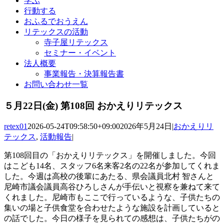
学ぶ
行動する
おふるでおうえん
リテックスの活動
寺子屋リテックス
セミナー・イベント
法人概要
事業報告・決算報告書
お問い合わせ一覧
５月22日(金) 第108回 おかえりリテックス
retex01
2026-05-24T09:58:50+09:00
2026年5月24日
|
おかえりリ
テックス
,
活動報告
|
第108回目の「おかえりリテックス」を開催しました。今回
はこども14名、スタッフ6名来客2名の22名が参加してくれま
した。今週は高校の後輩にあたる、県会議員北村 智さんと
尼崎市議会議員高谷ひろしさんが手伝いと視察を兼ねて来て
くれました。尼崎市もここで行っているような、子供たちの
集いの場と子供食堂を合わせたような施設を計画していると
の話でした。今日の様子を見られての感想は、子供たちがの