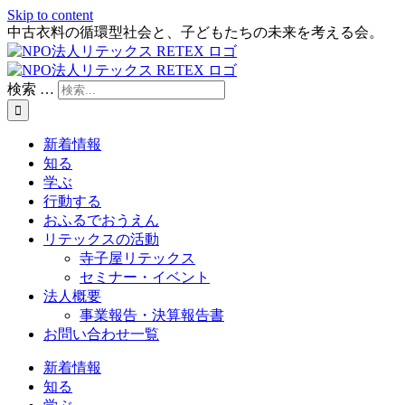
Skip to content
中古衣料の循環型社会と、子どもたちの未来を考える会。
検索 …
新着情報
知る
学ぶ
行動する
おふるでおうえん
リテックスの活動
寺子屋リテックス
セミナー・イベント
法人概要
事業報告・決算報告書
お問い合わせ一覧
新着情報
知る