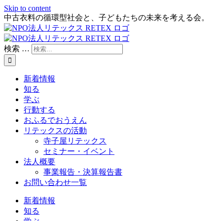
Skip to content
中古衣料の循環型社会と、子どもたちの未来を考える会。
検索 …
新着情報
知る
学ぶ
行動する
おふるでおうえん
リテックスの活動
寺子屋リテックス
セミナー・イベント
法人概要
事業報告・決算報告書
お問い合わせ一覧
新着情報
知る