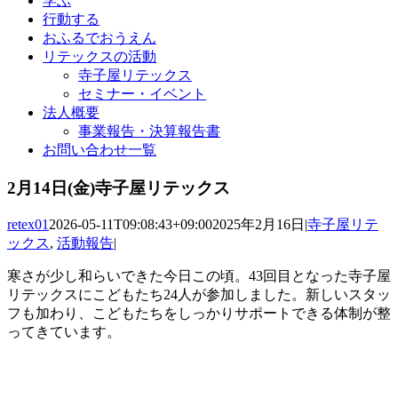
学ぶ
行動する
おふるでおうえん
リテックスの活動
寺子屋リテックス
セミナー・イベント
法人概要
事業報告・決算報告書
お問い合わせ一覧
2月14日(金)寺子屋リテックス
retex01
2026-05-11T09:08:43+09:00
2025年2月16日
|
寺子屋リテ
ックス
,
活動報告
|
寒さが少し和らいできた今日この頃。43回目となった寺子屋
リテックスにこどもたち24人が参加しました。新しいスタッ
フも加わり、こどもたちをしっかりサポートできる体制が整
ってきています。