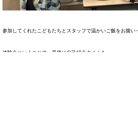
参加してくれたこどもたちとスタッフで温かいご飯をお腹い
体験会ということで、最後に自己紹介タイムも…。
つながりが広がりました。
最後にみんなで片づけをしているとき参加してくれたこども
「これからも来てね」
「あっ、はい。来ます」
そんなやりとりで、心がポカポカした体験会でした。
来週も金曜日の17:00-20:00までコープのつどい場CO・KO
活動にスタッフとして参加いただける方はこちらからお申し
https://www.retex.or.jp/contact/