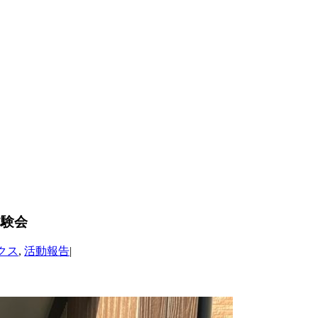
体験会
クス
,
活動報告
|